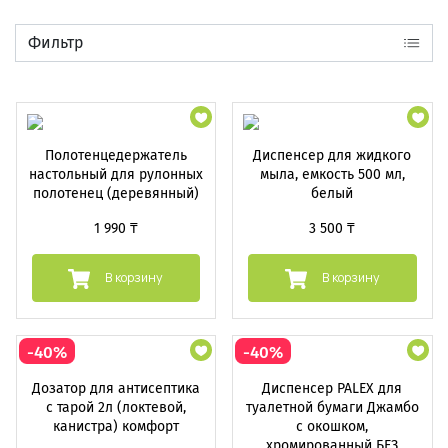
Фильтр
Полотенцедержатель
Диспенсер для жидкого
настольный для рулонных
мыла, емкость 500 мл,
полотенец (деревянный)
белый
1 990 ₸
3 500 ₸
В корзину
В корзину
-40%
-40%
Дозатор для антисептика
Диспенсер PALEX для
с тарой 2л (локтевой,
туалетной бумаги Джамбо
канистра) комфорт
с окошком,
хромированный БЕЗ