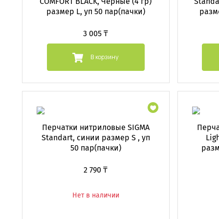
COMFORT BLACK, Черные (4 гр)
Standa
размер L, уп 50 пар(пачки)
разме
3 005 ₸
В корзину
Перчатки нитриловые SIGMA
Перча
Standart, синии размер S , уп
Lig
50 пар(пачки)
разм
2 790 ₸
Нет в наличии