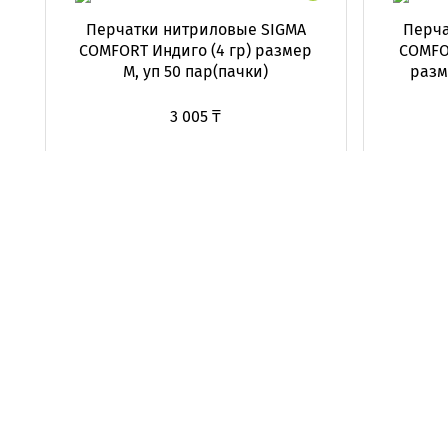
Перчатки нитриловые SIGMA
Перча
COMFORT Индиго (4 гр) размер
COMFOR
M, уп 50 пар(пачки)
разм
3 005 ₸
Нет в наличии