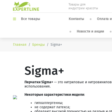
Товары для
индустрии красоты
Контакты
Оплата и
Все товары
Новости и акции
Главная
Бренды
Sigma+
Sigma+
Перчатки Sigma+
— это нитриловые и нитровиниловы
использования.
Некоторые характеристики модели
:
гипоаллергенны;
не содержат латекса;
обладают высокой прочностью на разрыв и от