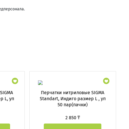
едперсонала.
 SIGMA
Перчатки нитриловые SIGMA
р L, уп
Standart, Индиго размер L , уп
50 пар(пачки)
2 850 ₸