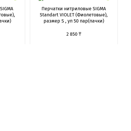
 SIGMA
Перчатки нитриловые SIGMA
товые),
Standart VIOLET (Фиолетовые),
ачки)
размер S , уп 50 пар(пачки)
2 850 ₸
Нет в наличии
a.tepetov@expertline.kz
+7 (707) 700 30 15
Алматы , Турксибский район, мкр. Нуршашкан, ул. Сункар,
38. (рядом с новым Aport Mall East)