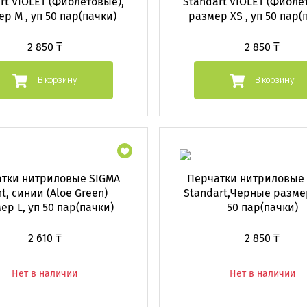
rt VIOLET (Фиолетовые),
Standart VIOLET (Фиоле
р М , уп 50 пар(пачки)
размер XS , уп 50 пар(
2 850 ₸
2 850 ₸
В корзину
В корзину
тки нитриловые SIGMA
Перчатки нитриловые
ht, синии (Aloe Green)
Standart,Черные размер
ер L, уп 50 пар(пачки)
50 пар(пачки)
2 610 ₸
2 850 ₸
Нет в наличии
Нет в наличии