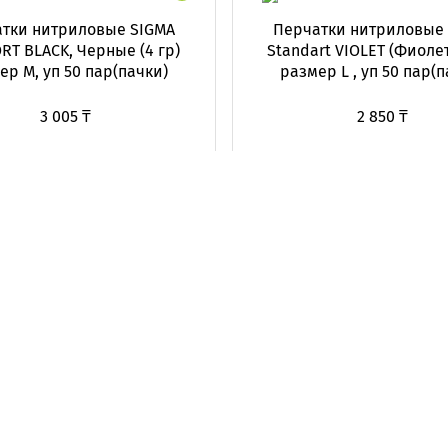
тки нитриловые SIGMA
Перчатки нитриловые
T BLACK, Черные (4 гр)
Standart VIOLET (Фиоле
ер М, уп 50 пар(пачки)
размер L , уп 50 пар(п
3 005 ₸
2 850 ₸
Нет в наличии
Нет в наличии
Контакты
Оплата и доставка
Сотрудничество
О компании