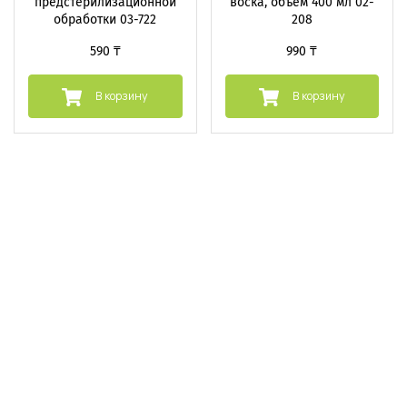
предстерилизационной
воска, объем 400 мл 02-
обработки 03-722
208
590 ₸
990 ₸
В корзину
В корзину