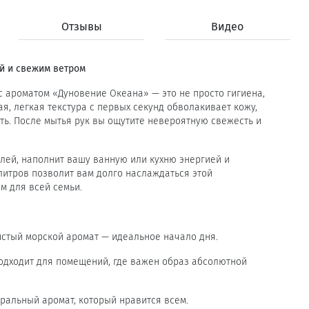
Отзывы
Видео
ой и свежим ветром
с ароматом «Дуновение Океана» — это не просто гигиена,
я, легкая текстура с первых секунд обволакивает кожу,
ть. После мытья рук вы ощутите невероятную свежесть и
слей, наполнит вашу ванную или кухню энергией и
литров позволит вам долго наслаждаться этой
 для всей семьи.
тый морской аромат — идеальное начало дня.
дходит для помещений, где важен образ абсолютной
тральный аромат, который нравится всем.