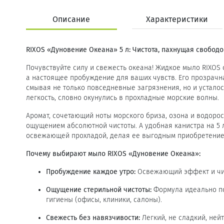
Описание
Характеристики
RIXOS «Дуновение Океана» 5 л: Чистота, пахнущая свобод
Почувствуйте силу и свежесть океана! Жидкое мыло RIXOS 
а настоящее пробуждение для ваших чувств. Его прозрачна
смывая не только повседневные загрязнения, но и усталос
легкость, словно окунулись в прохладные морские волны.
Аромат, сочетающий ноты морского бриза, озона и водоро
ощущением абсолютной чистоты. А удобная канистра на 5 
освежающей прохладой, делая ее выгодным приобретением
Почему выбирают мыло RIXOS «Дуновение Океана»:
Пробуждение каждое утро:
Освежающий эффект и чис
Ощущение стерильной чистоты:
Формула идеально по
гигиены (офисы, клиники, салоны).
Свежесть без навязчивости:
Легкий, не сладкий, ней